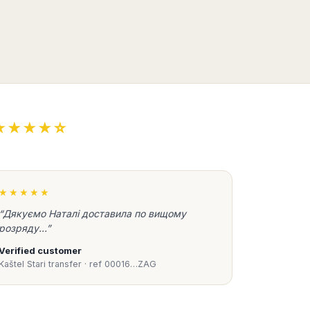
★★★★☆
★★★★★
“Дякуємо Наталі доставила по вищому
розряду...”
Verified customer
Kaštel Stari transfer · ref 00016…ZAG
Book Taxi Group