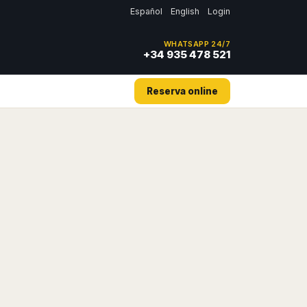
Español
English
Login
WHATSAPP 24/7
+34 935 478 521
Reserva online