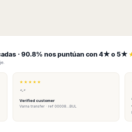
ficadas · 90.8% nos puntúan con 4★ o 5★
je.
★★★★★
“-”
Verified customer
Varna transfer · ref 00008…BUL